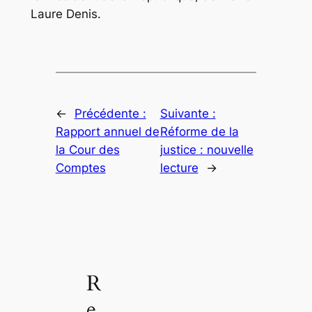
Laure Denis.
←
Précédente :
Suivante :
Rapport annuel de
Réforme de la
la Cour des
justice : nouvelle
Comptes
lecture
→
R
e