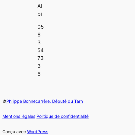
Al
bi
05
6
3
54
73
3
6
©
Philippe Bonnecarrère, Député du Tarn
Mentions légales
Politique de confidentialité
Conçu avec
WordPress