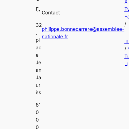
X
t.
Tw
Contact
F
/
32
philippe.bonnecarrere@assemblee-
,
nationale.fr
pl
I
ac
/
e
T
Je
L
an
Ja
ur
ès
81
0
0
0