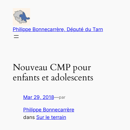
Aller
au
contenu
Philippe Bonnecarrère, Député du Tarn
Nouveau CMP pour
enfants et adolescents
Mar 29, 2018
—
par
Philippe Bonnecarrère
dans
Sur le terrain