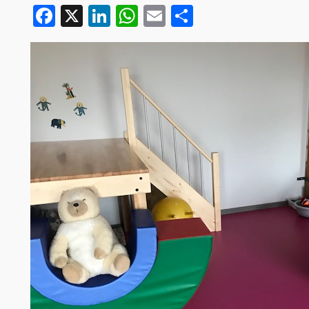
Facebook
X
LinkedIn
WhatsApp
Email
Partager