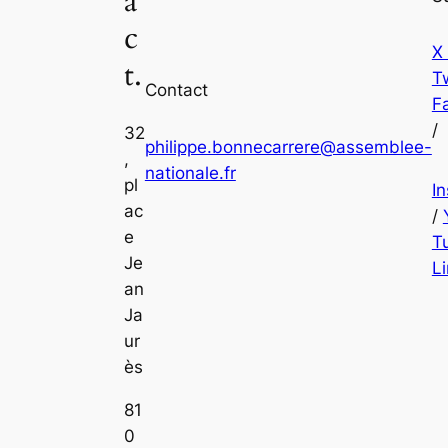
a
c
X
t.
Tw
Contact
F
/
32
philippe.bonnecarrere@assemblee-
,
nationale.fr
pl
I
ac
/
e
T
Je
L
an
Ja
ur
ès
81
0