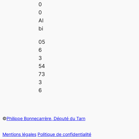
0
0
Al
bi
05
6
3
54
73
3
6
©
Philippe Bonnecarrère, Député du Tarn
Mentions légales
Politique de confidentialité