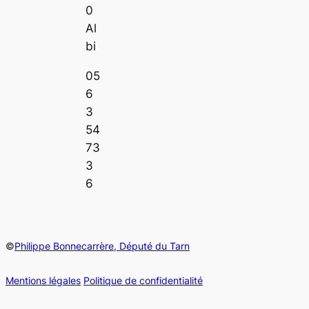
0
Al
bi
05
6
3
54
73
3
6
©
Philippe Bonnecarrère, Député du Tarn
Mentions légales
Politique de confidentialité