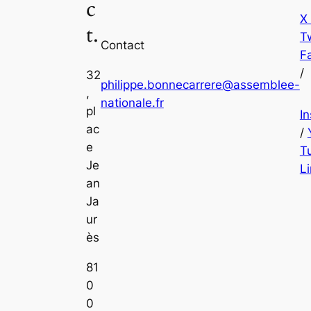
c
X
t.
Tw
Contact
F
/
32
philippe.bonnecarrere@assemblee-
,
nationale.fr
pl
I
ac
/
e
T
Je
L
an
Ja
ur
ès
81
0
0