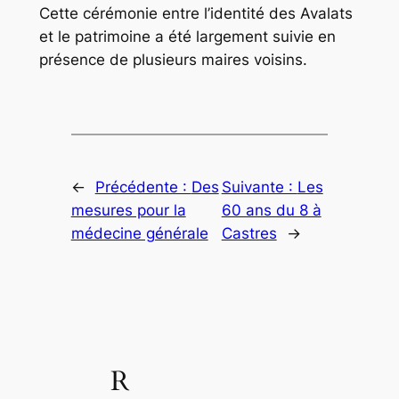
Cette cérémonie entre l’identité des Avalats
et le patrimoine a été largement suivie en
présence de plusieurs maires voisins.
←
Précédente :
Des
Suivante :
Les
mesures pour la
60 ans du 8 à
médecine générale
Castres
→
R