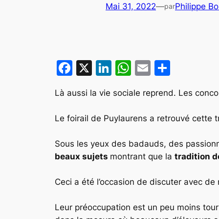
Mai 31, 2022
—
Philippe B
par
Facebook
X
LinkedIn
WhatsApp
Email
Partag
Là aussi la vie sociale reprend. Les con
Le foirail de Puylaurens a retrouvé cette t
Sous les yeux des badauds, des passionné
beaux sujets
montrant que la
tradition d
Ceci a été l’occasion de discuter avec d
Leur préoccupation est un peu moins tourn