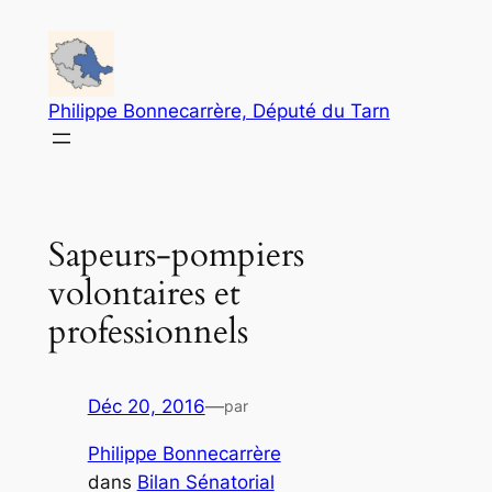
Aller
au
contenu
Philippe Bonnecarrère, Député du Tarn
Sapeurs-pompiers
volontaires et
professionnels
Déc 20, 2016
—
par
Philippe Bonnecarrère
dans
Bilan Sénatorial