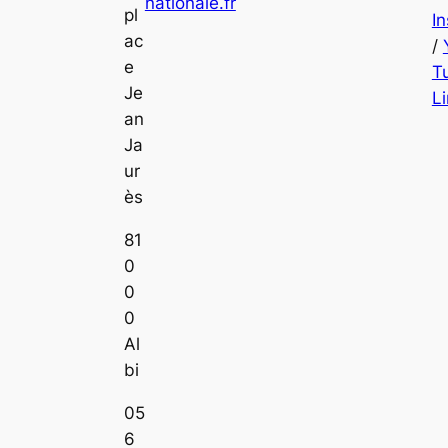
nationale.fr
pl
I
ac
/
e
T
Je
L
an
Ja
ur
ès
81
0
0
0
Al
bi
05
6