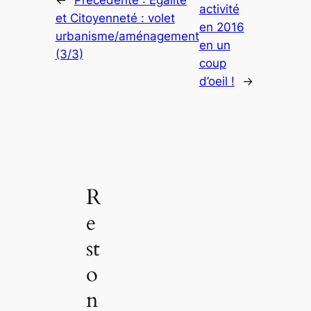
←
Précédente :
Égalité
activité
et Citoyenneté : volet
en 2016
urbanisme/aménagement
en un
(3/3)
coup
d’oeil !
→
R
e
st
o
n