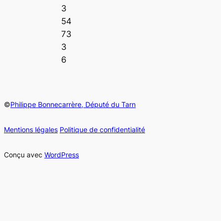
3
54
73
3
6
©
Philippe Bonnecarrère, Député du Tarn
Mentions légales
Politique de confidentialité
Conçu avec
WordPress