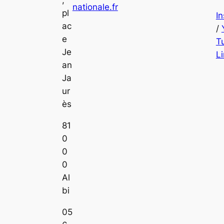
nationale.fr
pl
I
ac
/
e
T
Je
L
an
Ja
ur
ès
81
0
0
0
Al
bi
05