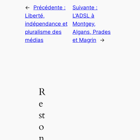
←
Précédente :
Suivante :
Liberté,
L’ADSL à
indépendance et
Montgey,
pluralisme des
Algans, Prades
médias
et Magrin
→
R
e
st
o
n