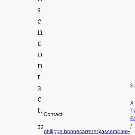
s
e
n
c
o
n
t
a
S
c
X
t.
Tw
Contact
F
/
32
philippe.bonnecarrere@assemblee-
,