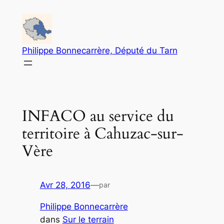
Aller
au
contenu
Philippe Bonnecarrère, Député du Tarn
INFACO au service du
territoire à Cahuzac-sur-
Vère
Avr 28, 2016
—
par
Philippe Bonnecarrère
dans
Sur le terrain