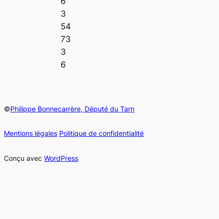
6
3
54
73
3
6
©
Philippe Bonnecarrère, Député du Tarn
Mentions légales
Politique de confidentialité
Conçu avec
WordPress