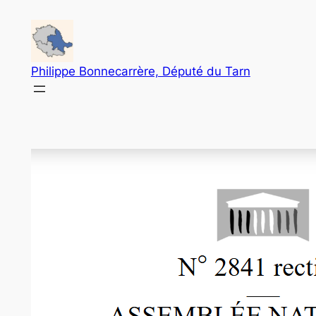
Aller
au
contenu
Philippe Bonnecarrère, Député du Tarn