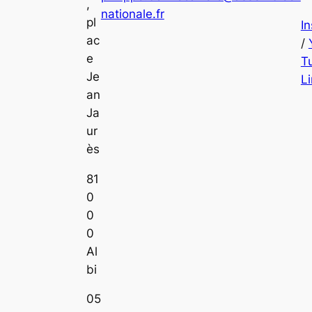
,
nationale.fr
pl
I
ac
/
e
T
Je
L
an
Ja
ur
ès
81
0
0
0
Al
bi
05