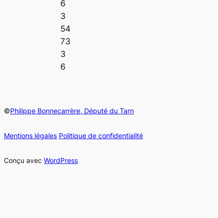
6
3
54
73
3
6
©
Philippe Bonnecarrère, Député du Tarn
Mentions légales
Politique de confidentialité
Conçu avec
WordPress