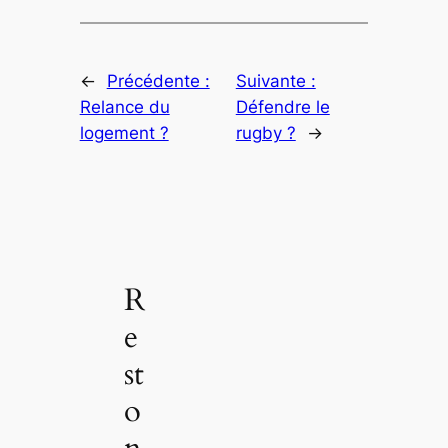
←
Précédente :
Suivante :
Relance du
Défendre le
logement ?
rugby ?
→
R
e
st
o