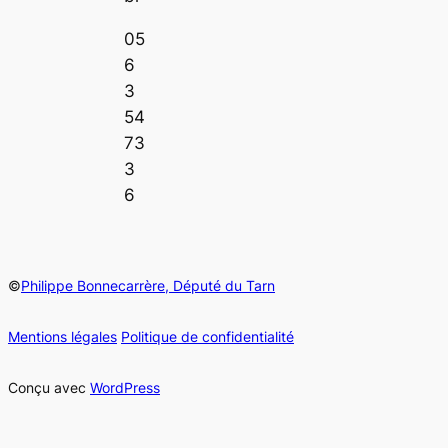
05
6
3
54
73
3
6
©
Philippe Bonnecarrère, Député du Tarn
Mentions légales
Politique de confidentialité
Conçu avec
WordPress