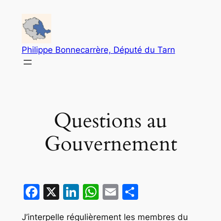
Aller
au
contenu
Philippe Bonnecarrère, Député du Tarn
Questions au
Gouvernement
Facebook
X
LinkedIn
WhatsApp
Email
Partager
J’interpelle régulièrement les membres du