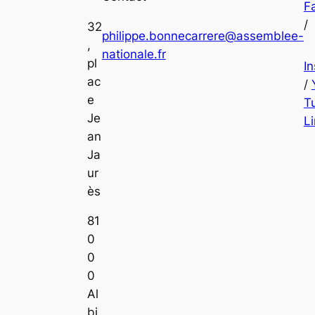
F
/
32
philippe.bonnecarrere@assemblee-
,
nationale.fr
pl
I
ac
/
e
T
Je
L
an
Ja
ur
ès
81
0
0
0
Al
bi