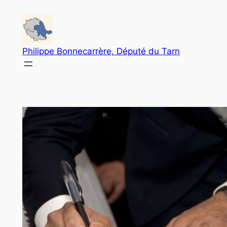
Aller
au
contenu
Philippe Bonnecarrère, Député du Tarn