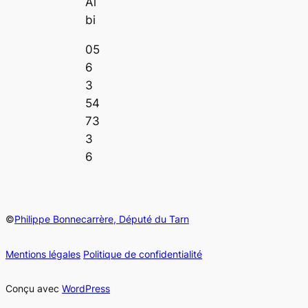
Al
bi
05
6
3
54
73
3
6
©
Philippe Bonnecarrère, Député du Tarn
Mentions légales
Politique de confidentialité
Conçu avec
WordPress