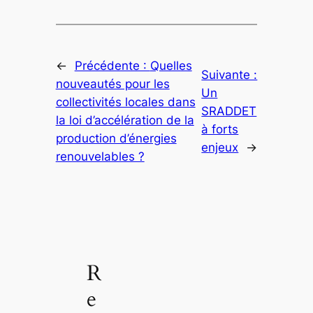
←
Précédente :
Quelles
Suivante :
nouveautés pour les
Un
collectivités locales dans
SRADDET
la loi d’accélération de la
à forts
production d’énergies
enjeux
→
renouvelables ?
R
e