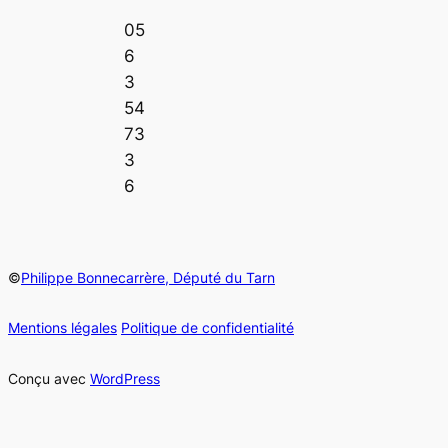
05
6
3
54
73
3
6
©
Philippe Bonnecarrère, Député du Tarn
Mentions légales
Politique de confidentialité
Conçu avec
WordPress