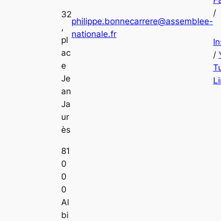
/
32
philippe.bonnecarrere@assemblee-
,
nationale.fr
pl
I
ac
/
e
T
Je
L
an
Ja
ur
ès
81
0
0
0
Al
bi