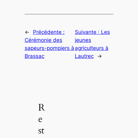
←
Précédente :
Suivante :
Les
Cérémonie des
jeunes
sapeurs-pompiers à
agriculteurs à
Brassac
Lautrec
→
R
e
st