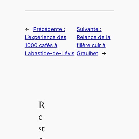
←
Précédente :
Suivante :
L’expérience des
Relance de la
1000 cafés à
filière cuir à
Labastide-de-Lévis
Graulhet
→
R
e
st