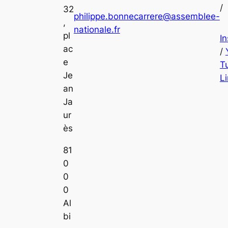
/
32
philippe.bonnecarrere@assemblee-
,
nationale.fr
pl
I
ac
/
e
T
Je
L
an
Ja
ur
ès
81
0
0
0
Al
bi