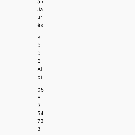
an
Ja
ur
ès
81
0
0
0
Al
bi
05
6
3
54
73
3