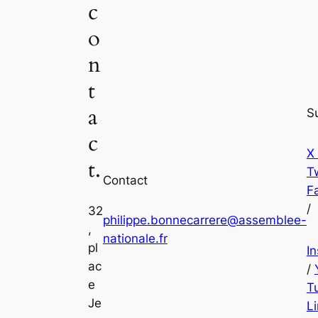
c
o
n
t
a
S
c
X
t.
Tw
Contact
F
/
32
philippe.bonnecarrere@assemblee-
,
nationale.fr
pl
I
ac
/
e
T
Je
L