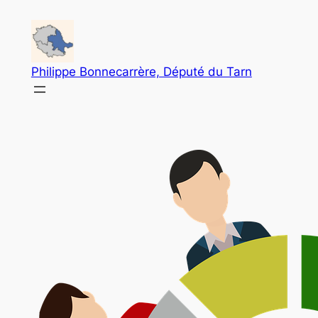
Aller
au
contenu
Philippe Bonnecarrère, Député du Tarn