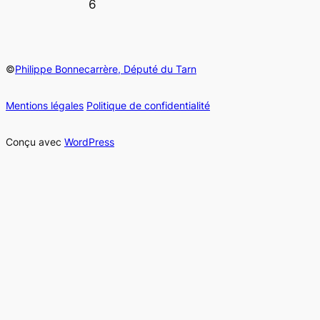
6
©
Philippe Bonnecarrère, Député du Tarn
Mentions légales
Politique de confidentialité
Conçu avec
WordPress