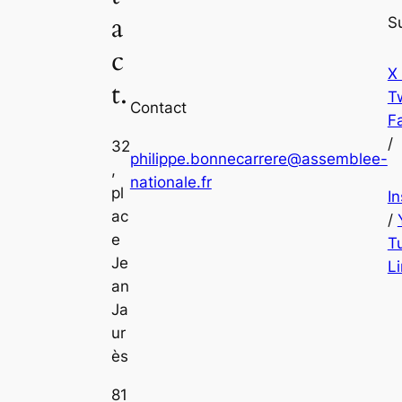
a
S
c
X
t.
Tw
Contact
F
/
32
philippe.bonnecarrere@assemblee-
,
nationale.fr
pl
I
ac
/
e
T
Je
L
an
Ja
ur
ès
81