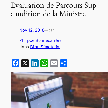
Evaluation de Parcours Sup
: audition de la Ministre
Nov 12, 2018
—
par
Philippe Bonnecarrère
dans
Bilan Sénatorial
Facebook
X
LinkedIn
WhatsApp
Email
Partager