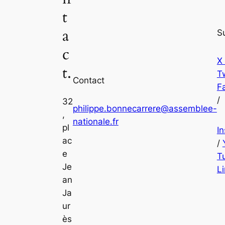
t
a
S
c
X
t.
Tw
Contact
F
/
32
philippe.bonnecarrere@assemblee-
,
nationale.fr
pl
I
ac
/
e
T
Je
L
an
Ja
ur
ès