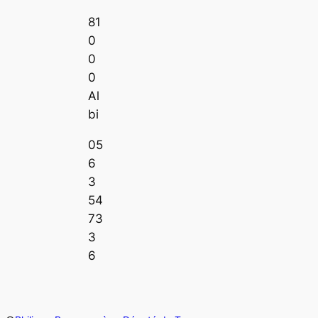
81
0
0
0
Al
bi
05
6
3
54
73
3
6