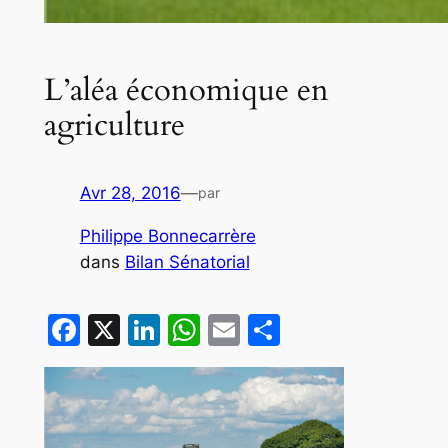
L’aléa économique en
agriculture
Avr 28, 2016
—
par
Philippe Bonnecarrère
dans
Bilan Sénatorial
Facebook
X
LinkedIn
WhatsApp
Email
Partager