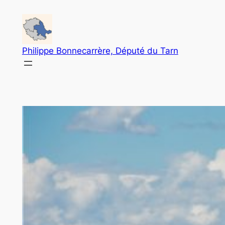
Aller
au
contenu
Philippe Bonnecarrère, Député du Tarn