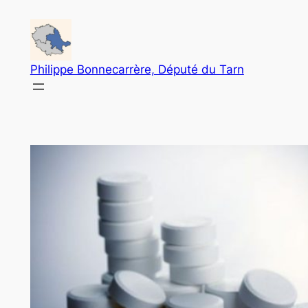
Aller
au
contenu
Philippe Bonnecarrère, Député du Tarn