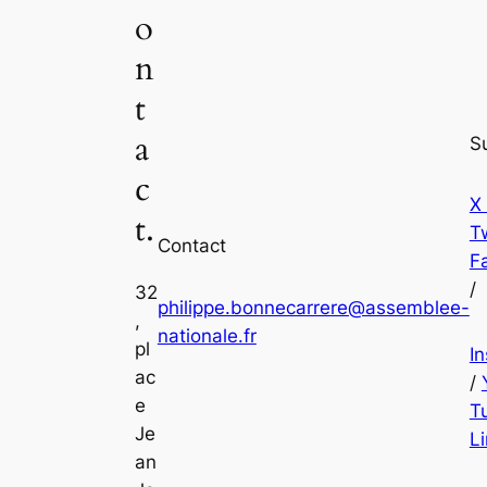
o
n
t
a
S
c
X
t.
Tw
Contact
F
/
32
philippe.bonnecarrere@assemblee-
,
nationale.fr
pl
I
ac
/
e
T
Je
L
an