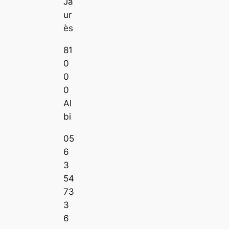
Ja
ur
ès
81
0
0
0
Al
bi
05
6
3
54
73
3
6