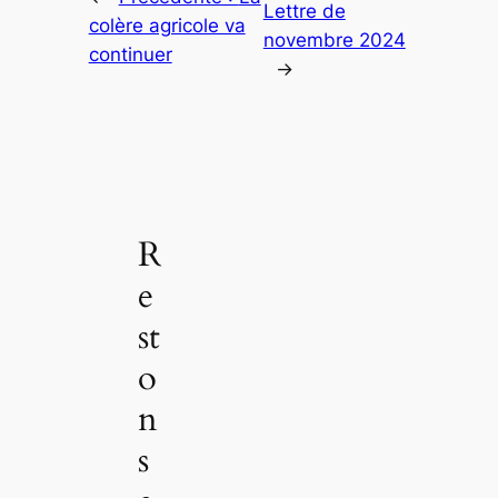
Lettre de
colère agricole va
novembre 2024
continuer
→
R
e
st
o
n
s