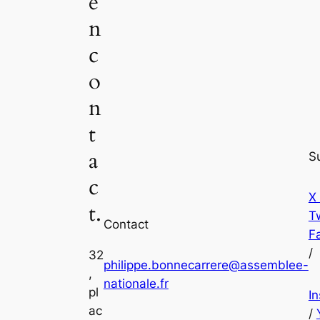
e
n
c
o
n
t
a
S
c
X
t.
Tw
Contact
F
/
32
philippe.bonnecarrere@assemblee-
,
nationale.fr
pl
I
ac
/