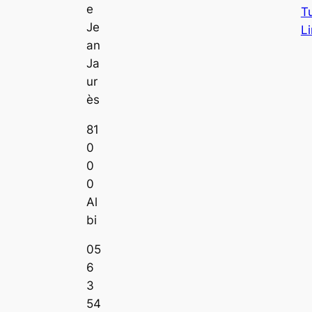
e
T
Je
L
an
Ja
ur
ès
81
0
0
0
Al
bi
05
6
3
54