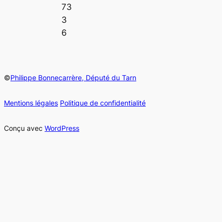
73
3
6
©
Philippe Bonnecarrère, Député du Tarn
Mentions légales
Politique de confidentialité
Conçu avec
WordPress