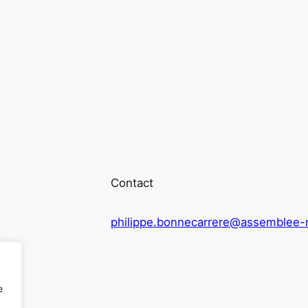
Contact
philippe.bonnecarrere@assemblee-n
e