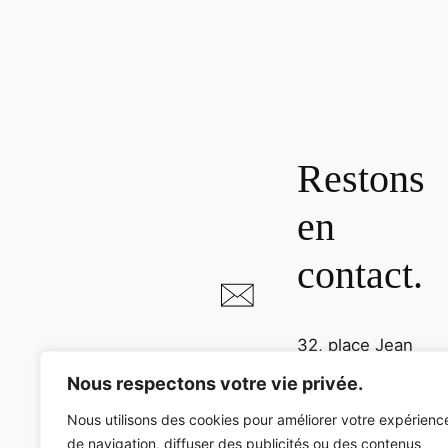
Restons
en
contact.
32, place Jean
Jaurès
Nous respectons votre vie privée.
81000 Albi
Nous utilisons des cookies pour améliorer votre expérienc
de navigation, diffuser des publicités ou des contenus