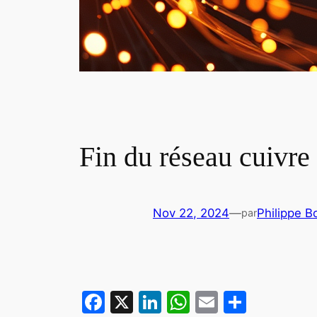
Fin du réseau cuivre
Nov 22, 2024
—
Philippe B
par
Facebook
X
LinkedIn
WhatsApp
Email
Partag