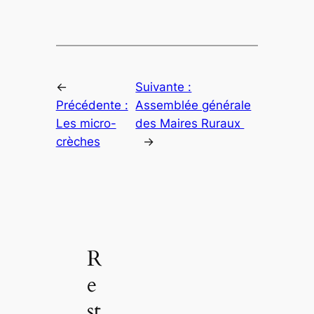
←
Suivante :
Précédente :
Assemblée générale
Les micro-
des Maires Ruraux
crèches
→
R
e
st