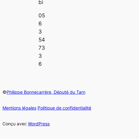
bi
05
6
3
54
73
3
6
©
Philippe Bonnecarrère, Député du Tarn
Mentions légales
Politique de confidentialité
Conçu avec
WordPress