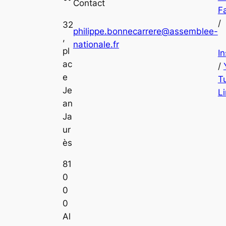
Contact
F
/
32
philippe.bonnecarrere@assemblee-
,
nationale.fr
pl
I
ac
/
e
T
Je
L
an
Ja
ur
ès
81
0
0
0
Al