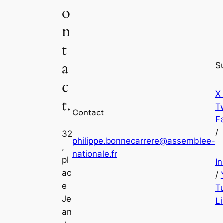
o
n
t
a
S
c
X
t.
Tw
Contact
F
/
32
philippe.bonnecarrere@assemblee-
,
nationale.fr
pl
I
ac
/
e
T
Je
L
an