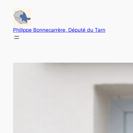
Aller
au
contenu
Philippe Bonnecarrère, Député du Tarn