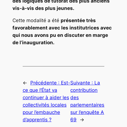
des logiques de tutorat des plus anciens
vis-à-vis des plus jeunes.
Cette modalité a été
présentée très
favorablement avec les institutrices avec
qui nous avons pu en discuter en marge
de l’inauguration.
←
Précédente :
Est-
Suivante :
La
ce que l’État va
contribution
continuer à aider les
des
collectivités locales
parlementaires
pour l’embauche
sur l’enquête A
d’apprentis ?
69
→