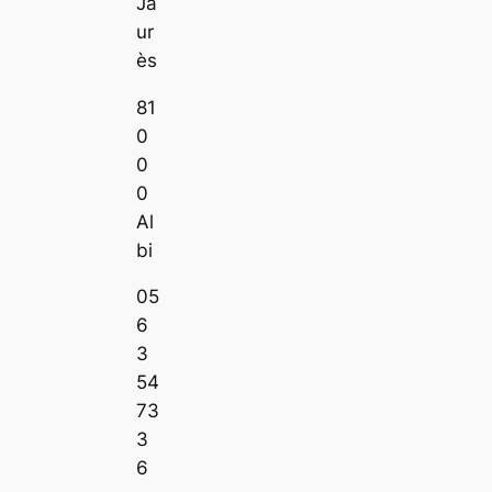
Ja
ur
ès
81
0
0
0
Al
bi
05
6
3
54
73
3
6