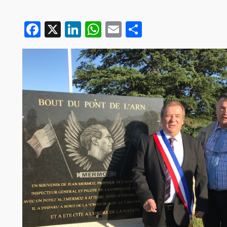
Facebook
X
LinkedIn
WhatsApp
Email
Partager