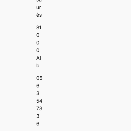
ur
ès
81
0
0
0
Al
bi
05
6
3
54
73
3
6