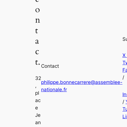
o
n
t
a
S
c
X
t.
Tw
Contact
F
/
32
philippe.bonnecarrere@assemblee-
,
nationale.fr
pl
I
ac
/
e
T
Je
L
an