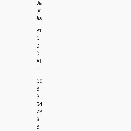
Ja
ur
ès
81
0
0
0
Al
bi
05
6
3
54
73
3
6