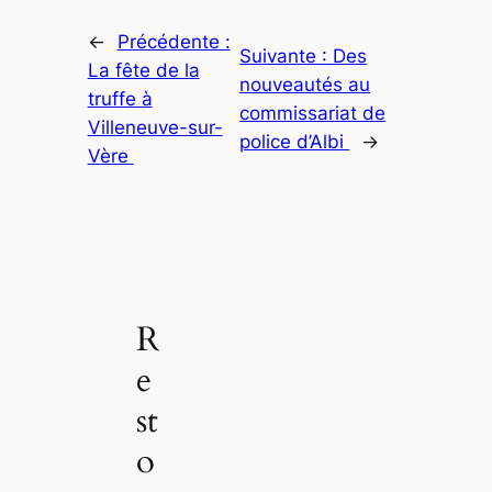
←
Précédente :
Suivante :
Des
La fête de la
nouveautés au
truffe à
commissariat de
Villeneuve-sur-
police d’Albi
→
Vère
R
e
st
o