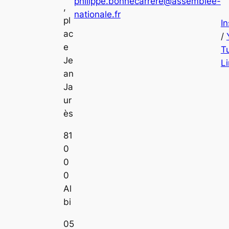
philippe.bonnecarrere@assemblee-
,
nationale.fr
pl
I
ac
/
e
T
Je
L
an
Ja
ur
ès
81
0
0
0
Al
bi
05