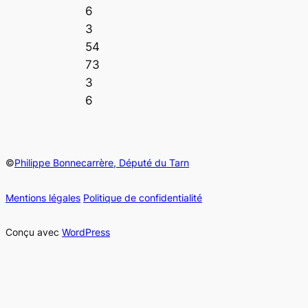
6
3
54
73
3
6
©
Philippe Bonnecarrère, Député du Tarn
Mentions légales
Politique de confidentialité
Conçu avec
WordPress