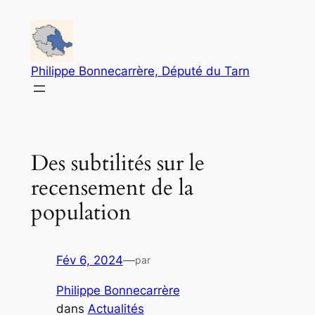
Aller
au
contenu
Philippe Bonnecarrère, Député du Tarn
Des subtilités sur le
recensement de la
population
Fév 6, 2024
—
par
Philippe Bonnecarrère
dans
Actualités