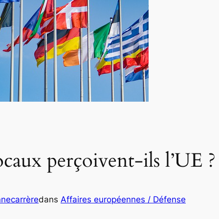
caux perçoivent-ils l’UE ?
nnecarrère
dans
Affaires européennes / Défense