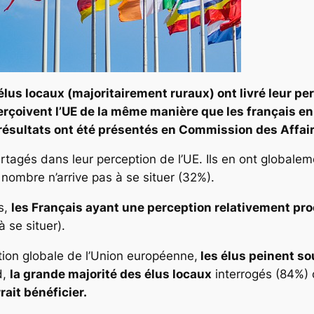
 élus locaux (majoritairement ruraux) ont livré leur p
erçoivent l’UE de la même manière que les français en 
s résultats ont été présentés en Commission des Affa
rtagés dans leur perception de l’UE. Ils en ont globale
nombre n’arrive pas à se situer (32%).
s,
les Français ayant une perception relativement pr
 se situer).
ction globale de l’Union européenne,
les élus peinent so
d,
la grande majorité des élus locaux
interrogés (84%)
rait bénéficier.