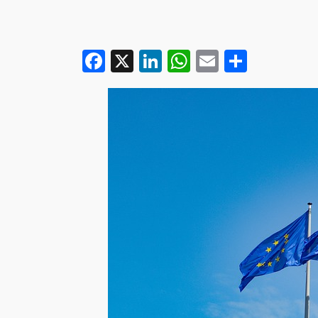
Facebook
X
LinkedIn
WhatsApp
Email
Partag