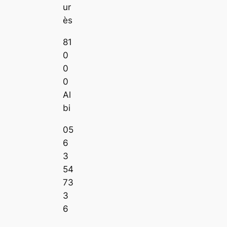
ur
ès
81
0
0
0
Al
bi
05
6
3
54
73
3
6