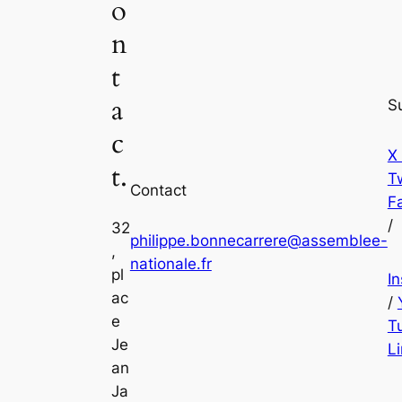
o
n
t
a
S
c
X
t.
Tw
Contact
F
/
32
philippe.bonnecarrere@assemblee-
,
nationale.fr
pl
I
ac
/
e
T
Je
L
an
Ja