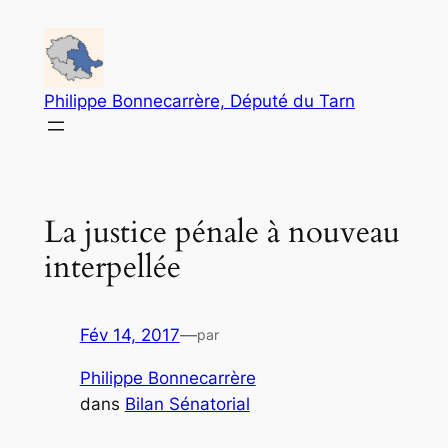
Aller
au
contenu
Philippe Bonnecarrère, Député du Tarn
La justice pénale à nouveau
interpellée
Fév 14, 2017
—
par
Philippe Bonnecarrère
dans
Bilan Sénatorial