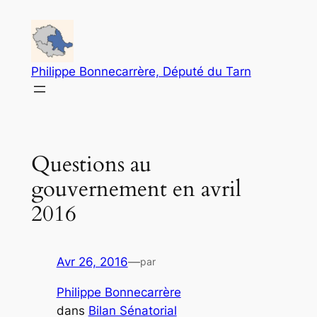
Aller
au
contenu
Philippe Bonnecarrère, Député du Tarn
Questions au
gouvernement en avril
2016
Avr 26, 2016
—
par
Philippe Bonnecarrère
dans
Bilan Sénatorial