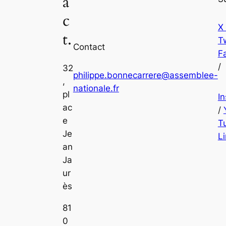
a
c
X
t.
Tw
Contact
F
/
32
philippe.bonnecarrere@assemblee-
,
nationale.fr
pl
I
ac
/
e
T
Je
L
an
Ja
ur
ès
81
0