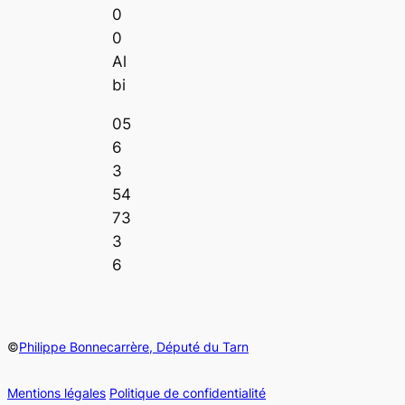
0
0
Al
bi
05
6
3
54
73
3
6
©
Philippe Bonnecarrère, Député du Tarn
Mentions légales
Politique de confidentialité