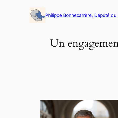
Philippe Bonnecarrère, Député du
Un engagement 