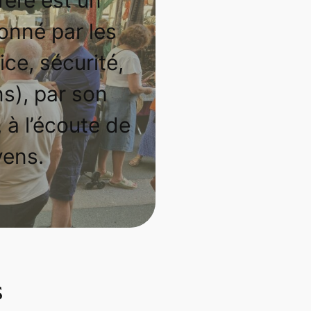
onné par les
ice, sécurité,
ns), par son
 à l’écoute de
yens.
s