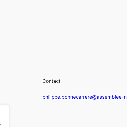
Contact
philippe.bonnecarrere@assemblee-na
e