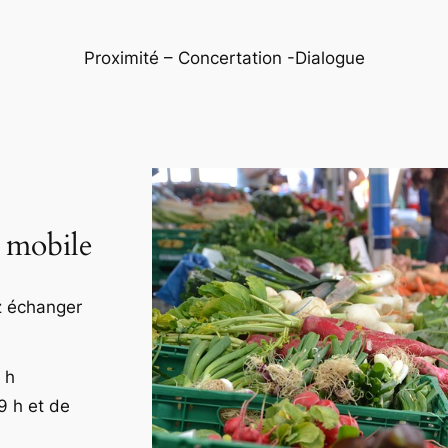
Proximité – Concertation -Dialogue
 mobile
z échanger
 h
9 h et de