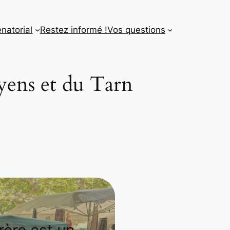
énatorial
Restez informé !
Vos questions
yens et du Tarn
rère est un