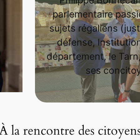
parlementaire passi
sujets régaliens (just
défense, Institutio
département, le Tarn,
ses concito
À la rencontre des citoyen