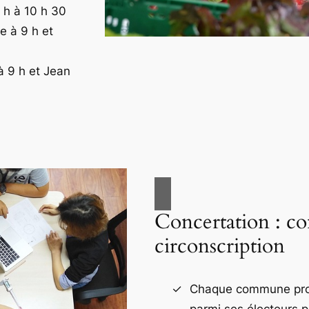
 h à 10 h 30
 à 9 h et
à 9 h et Jean
Concertation : co
circonscription
Chaque commune proc
parmi ses électeurs 