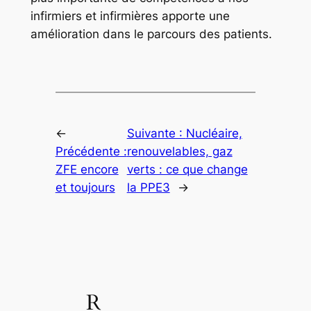
infirmiers et infirmières apporte une
amélioration dans le parcours des patients.
←
Suivante :
Nucléaire,
Précédente :
renouvelables, gaz
ZFE encore
verts : ce que change
et toujours
la PPE3
→
R