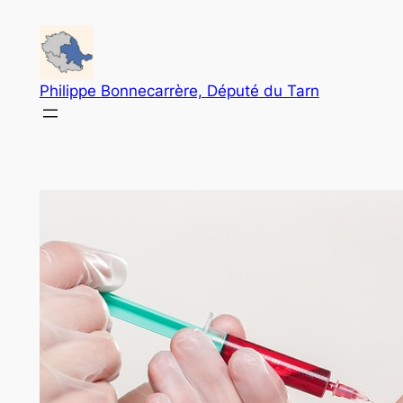
Aller
au
contenu
Philippe Bonnecarrère, Député du Tarn