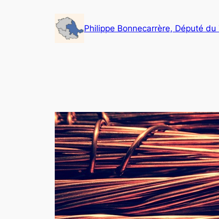
Aller
au
Philippe Bonnecarrère, Député du
contenu