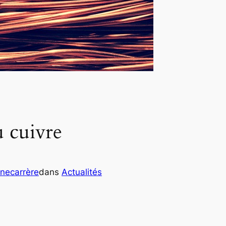
 cuivre
nnecarrère
dans
Actualités