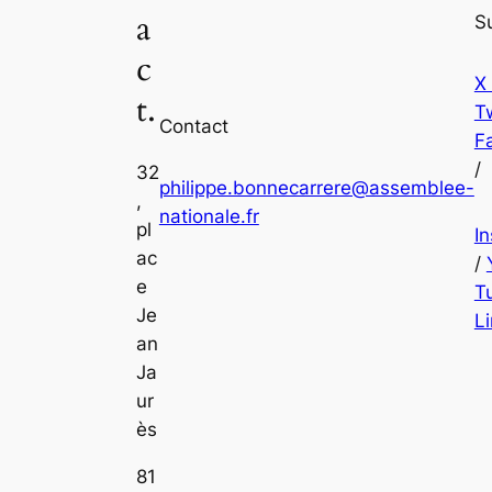
a
S
c
X
t.
Tw
Contact
F
/
32
philippe.bonnecarrere@assemblee-
,
nationale.fr
pl
I
ac
/
e
T
Je
L
an
Ja
ur
ès
81