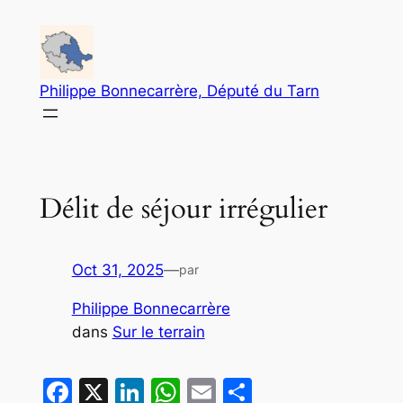
Aller
au
contenu
Philippe Bonnecarrère, Député du Tarn
Délit de séjour irrégulier
Oct 31, 2025
—
par
Philippe Bonnecarrère
dans
Sur le terrain
Facebook
X
LinkedIn
WhatsApp
Email
Partager