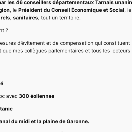
e par les 46 conseillers départementaux Tarnais unan
gion
, le
Président du Conseil Économique et Social
, l
urels
,
sanitaires
, tout un territoire.
nt ?
 mesures d’évitement et de compensation qui constituent l
 que mes collègues parlementaires et tous les lecteurs
té
doc avec
300 éoliennes
itanie
anal du midi et la plaine de Garonne.