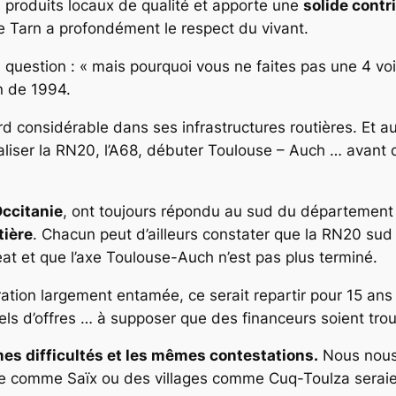
 produits locaux de qualité et apporte une
solide contr
le Tarn a profondément le respect du vivant.
a question : «
mais pourquoi vous ne faites pas une 4 voie
n de 1994.
rd considérable dans ses infrastructures routières. Et 
éaliser la RN20, l’A68, débuter Toulouse – Auch … avant
Occitanie
, ont toujours répondu au sud du département 
tière
. Chacun peut d’ailleurs constater que la RN20 sud 
eat et que l’axe Toulouse-Auch n’est pas plus terminé.
tion largement entamée, ce serait repartir pour 15 ans 
els d’offres … à supposer que des financeurs soient tro
es difficultés et les mêmes contestations.
Nous nous 
ille comme Saïx ou des villages comme Cuq-Toulza serai