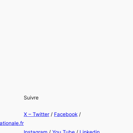
Suivre
X – Twitter
/
Facebook
/
tionale.fr
Instagram
/
You Tube
/
Linkedin