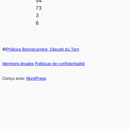
54
73
3
6
©
Philippe Bonnecarrère, Député du Tarn
Mentions légales
Politique de confidentialité
Conçu avec
WordPress