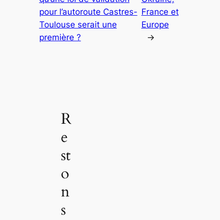
pour l’autoroute Castres-
France et
Toulouse serait une
Europe
première ?
→
R
e
st
o
n
s