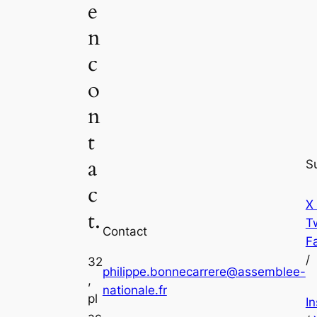
e
n
c
o
n
t
a
S
c
X
t.
Tw
Contact
F
/
32
philippe.bonnecarrere@assemblee-
,
nationale.fr
pl
I