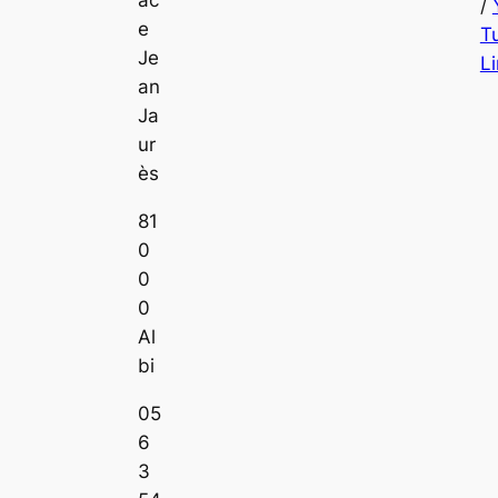
ac
/
e
T
Je
L
an
Ja
ur
ès
81
0
0
0
Al
bi
05
6
3