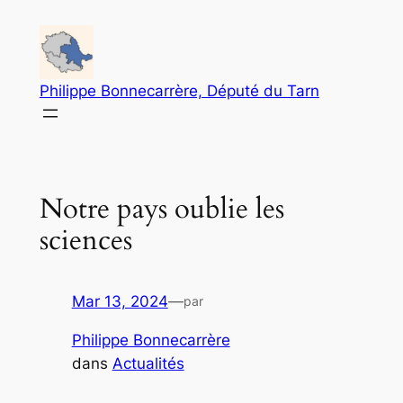
Aller
au
contenu
Philippe Bonnecarrère, Député du Tarn
Notre pays oublie les
sciences
Mar 13, 2024
—
par
Philippe Bonnecarrère
dans
Actualités