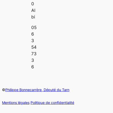
0
Al
bi
05
6
3
54
73
3
6
©
Philippe Bonnecarrère, Député du Tarn
Mentions légales
Politique de confidentialité