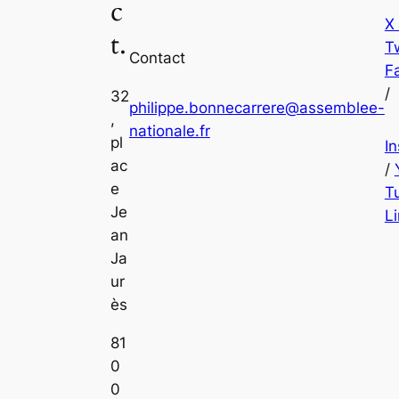
c
X
t.
Tw
Contact
F
/
32
philippe.bonnecarrere@assemblee-
,
nationale.fr
pl
I
ac
/
e
T
Je
L
an
Ja
ur
ès
81
0
0