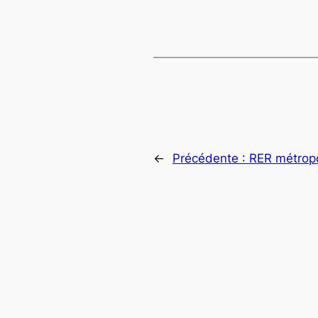
←
Précédente :
RER métropo