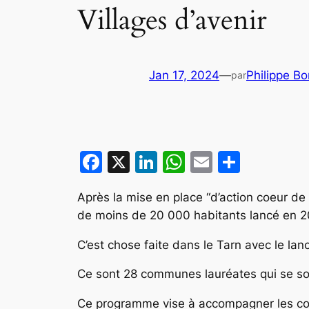
Villages d’avenir
Jan 17, 2024
—
Philippe B
par
Facebook
X
LinkedIn
WhatsApp
Email
Partag
Après la mise en place “d’action coeur de
de moins de 20 000 habitants lancé en 202
C’est chose faite dans le Tarn avec le lan
Ce sont 28 communes lauréates qui se so
Ce programme vise à accompagner les com