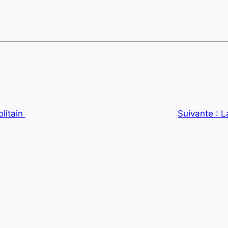
litain
Suivante :
L