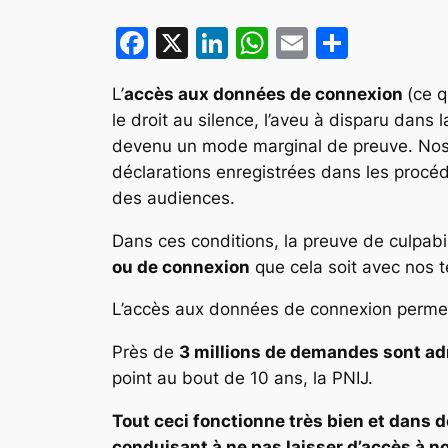
Facebook
X
LinkedIn
WhatsApp
Email
Partag
L’
accès aux données de connexion
(ce q
le droit au silence, l’aveu à disparu dans
devenu un mode marginal de preuve. Nos
déclarations enregistrées dans les procé
des audiences.
Dans ces conditions, la preuve de culpabil
ou de connexion
que cela soit avec nos t
L’accès aux données de connexion permet 
Près de
3 millions de demandes sont ad
point au bout de 10 ans, la PNIJ.
Tout ceci fonctionne très bien et dans d
conduisant à ne pas laisser d’accès à 