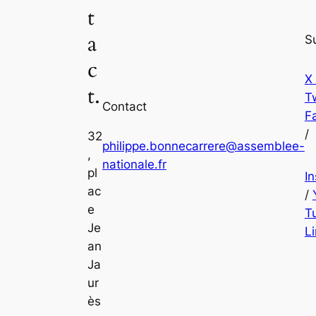
t
a
S
c
X
t.
Tw
Contact
F
/
32
philippe.bonnecarrere@assemblee-
,
nationale.fr
pl
I
ac
/
e
T
Je
L
an
Ja
ur
ès