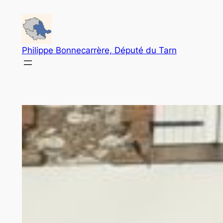
Aller
au
contenu
Philippe Bonnecarrère, Député du Tarn