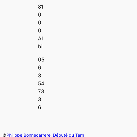
81
0
0
0
Al
bi
05
6
3
54
73
3
6
©
Philippe Bonnecarrère, Député du Tarn