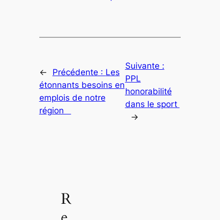
Suivante :
←
Précédente :
Les
PPL
étonnants besoins en
honorabilité
emplois de notre
dans le sport
région
→
R
e