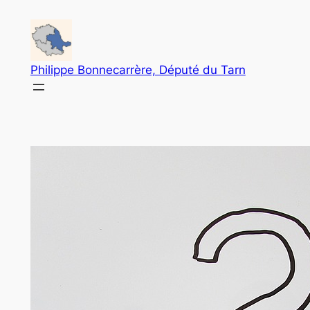
Aller
au
contenu
Philippe Bonnecarrère, Député du Tarn