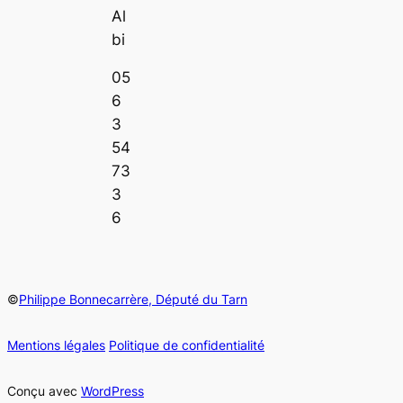
Al
bi
05
6
3
54
73
3
6
©
Philippe Bonnecarrère, Député du Tarn
Mentions légales
Politique de confidentialité
Conçu avec
WordPress