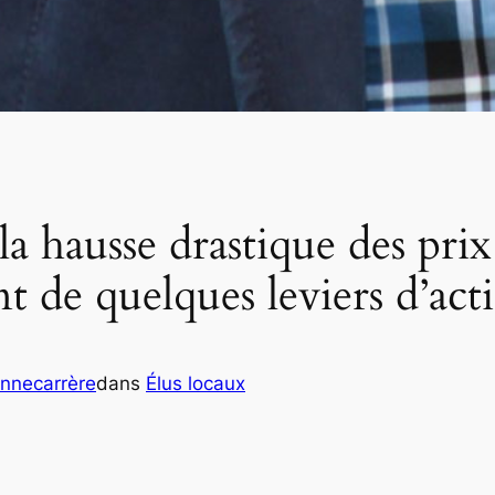
la hausse drastique des prix 
nt de quelques leviers d’act
onnecarrère
dans
Élus locaux