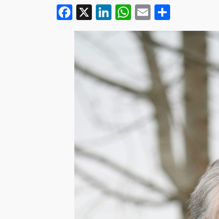
Facebook
X
LinkedIn
WhatsApp
Email
Partag