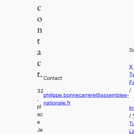
c
o
n
t
a
S
c
X
t.
Tw
Contact
F
/
32
philippe.bonnecarrere@assemblee-
,
nationale.fr
pl
I
ac
/
e
T
Je
L