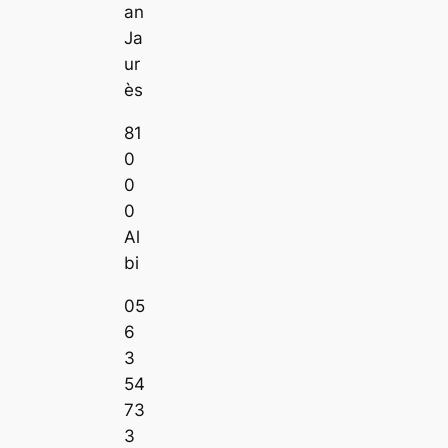
an
Ja
ur
ès
81
0
0
0
Al
bi
05
6
3
54
73
3