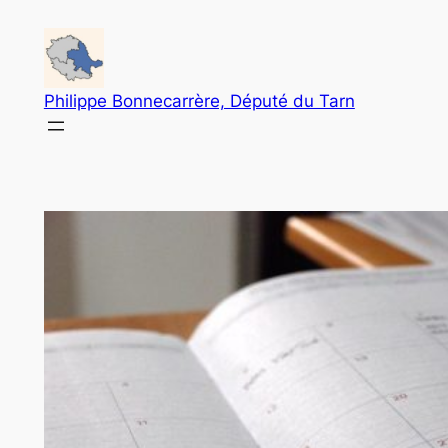
Aller
au
contenu
Philippe Bonnecarrère, Député du Tarn