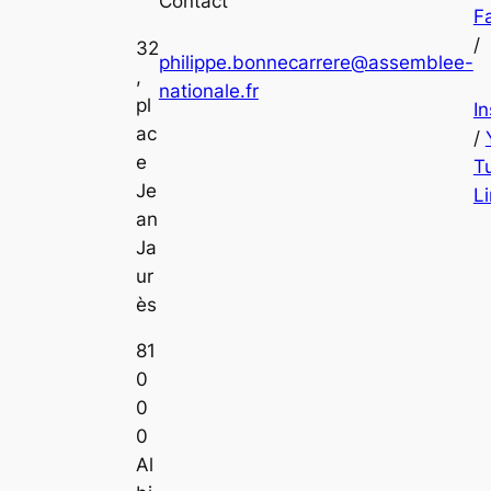
Contact
F
/
32
philippe.bonnecarrere@assemblee-
,
nationale.fr
pl
I
ac
/
e
T
Je
L
an
Ja
ur
ès
81
0
0
0
Al