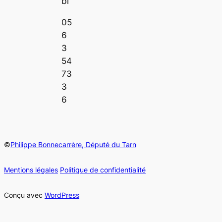
bi
05
6
3
54
73
3
6
©
Philippe Bonnecarrère, Député du Tarn
Mentions légales
Politique de confidentialité
Conçu avec
WordPress