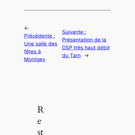
←
Suivante :
Précédente :
Présentation de la
Une salle des
DSP très haut débit
fêtes à
du Tarn
→
Montgey
R
e
st