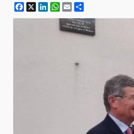
Facebook
X
LinkedIn
WhatsApp
Email
Partager