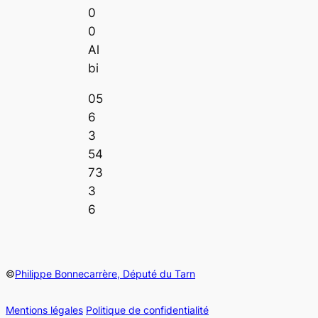
0
0
Al
bi
05
6
3
54
73
3
6
©
Philippe Bonnecarrère, Député du Tarn
Mentions légales
Politique de confidentialité