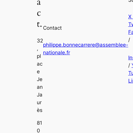
a
c
X
t.
Tw
Contact
F
/
32
philippe.bonnecarrere@assemblee-
,
nationale.fr
pl
I
ac
/
e
T
Je
L
an
Ja
ur
ès
81
0