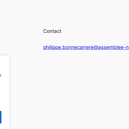
Contact
philippe.bonnecarrere@assemblee-na
e