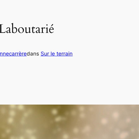
 Laboutarié
onnecarrère
dans
Sur le terrain
er