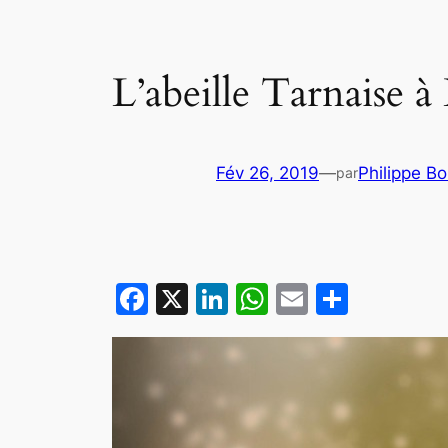
L’abeille Tarnaise à
Fév 26, 2019
—
Philippe B
par
Facebook
X
LinkedIn
WhatsApp
Email
Partag