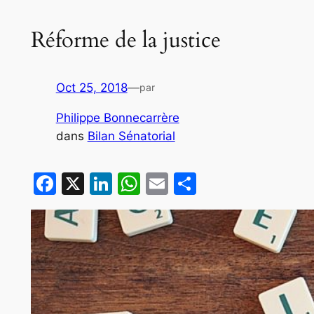
Réforme de la justice
Oct 25, 2018
—
par
Philippe Bonnecarrère
dans
Bilan Sénatorial
Facebook
X
LinkedIn
WhatsApp
Email
Partager