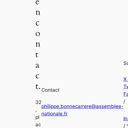
e
n
c
o
n
t
a
S
c
X
t.
Tw
Contact
F
/
32
philippe.bonnecarrere@assemblee-
,
nationale.fr
pl
I
ac
/