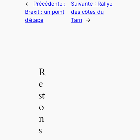
←
Précédente :
Suivante :
Rallye
Brexit : un point
des côtes du
d’étape
Tarn
→
R
e
st
o
n
s