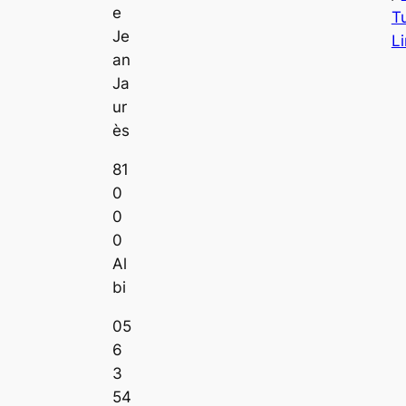
e
T
Je
L
an
Ja
ur
ès
81
0
0
0
Al
bi
05
6
3
54