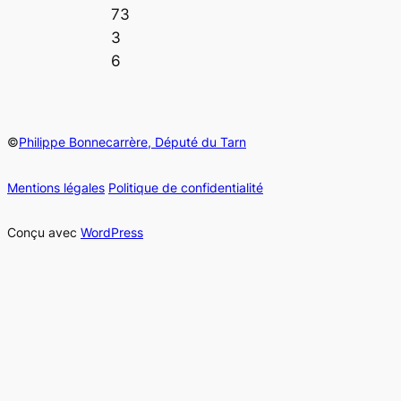
73
3
6
©
Philippe Bonnecarrère, Député du Tarn
Mentions légales
Politique de confidentialité
Conçu avec
WordPress