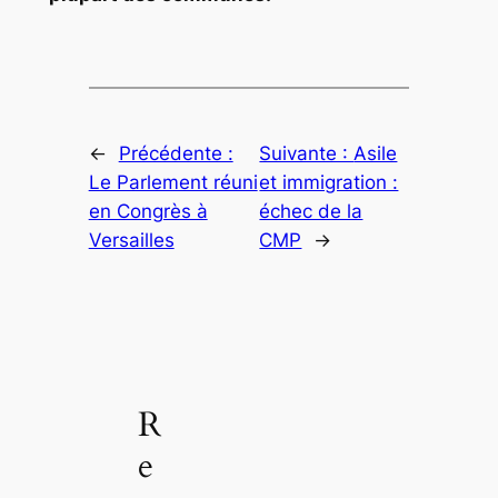
←
Précédente :
Suivante :
Asile
Le Parlement réuni
et immigration :
en Congrès à
échec de la
Versailles
CMP
→
R
e