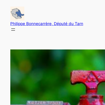
Aller
au
contenu
Philippe Bonnecarrère, Député du Tarn