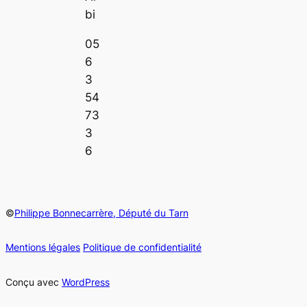
bi
05
6
3
54
73
3
6
©
Philippe Bonnecarrère, Député du Tarn
Mentions légales
Politique de confidentialité
Conçu avec
WordPress