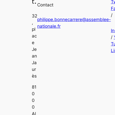
t.
Tw
Contact
F
/
32
philippe.bonnecarrere@assemblee-
,
nationale.fr
pl
I
ac
/
e
T
Je
L
an
Ja
ur
ès
81
0
0
0
Al