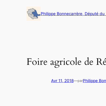
Aller
au
Philippe Bonnecarrère, Député du
contenu
Foire agricole de R
Avr 11, 2018
—
Philippe Bo
par