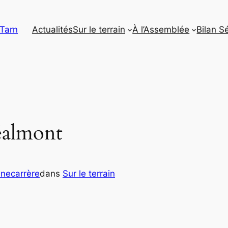
 Tarn
Actualités
Sur le terrain
À l’Assemblée
Bilan S
éalmont
nnecarrère
dans
Sur le terrain