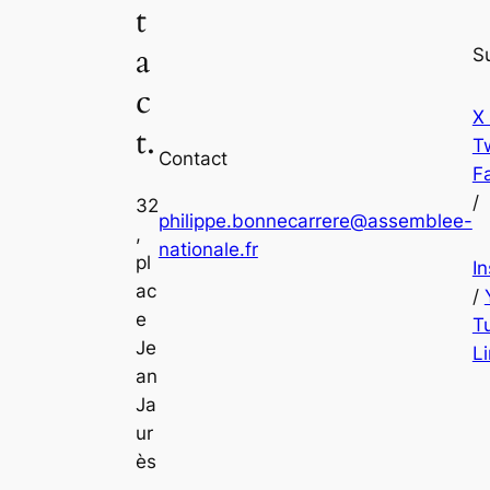
t
a
S
c
X
t.
Tw
Contact
F
/
32
philippe.bonnecarrere@assemblee-
,
nationale.fr
pl
I
ac
/
e
T
Je
L
an
Ja
ur
ès