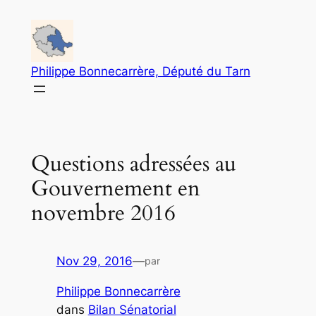
Aller
au
contenu
Philippe Bonnecarrère, Député du Tarn
Questions adressées au
Gouvernement en
novembre 2016
Nov 29, 2016
—
par
Philippe Bonnecarrère
dans
Bilan Sénatorial