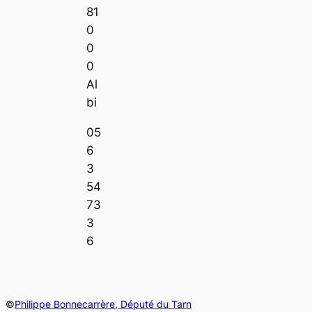
81
0
0
0
Al
bi
05
6
3
54
73
3
6
©
Philippe Bonnecarrère, Député du Tarn