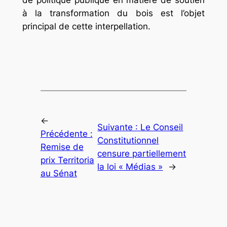
de politique publique en matière de soutien
à la transformation du bois est l’objet
principal de cette interpellation.
←
Suivante :
Le Conseil
Précédente :
Constitutionnel
Remise de
censure partiellement
prix Territoria
la loi « Médias »
→
au Sénat