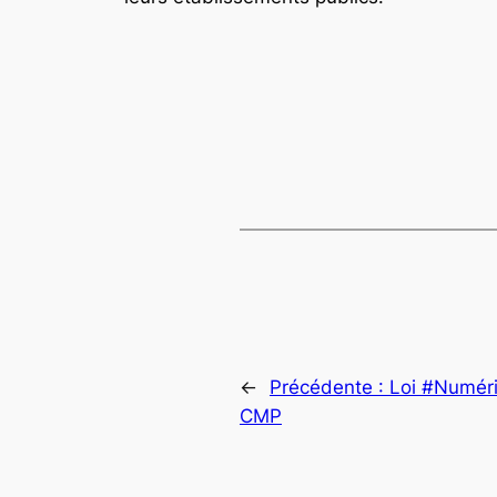
←
Précédente :
Loi #Numéri
CMP