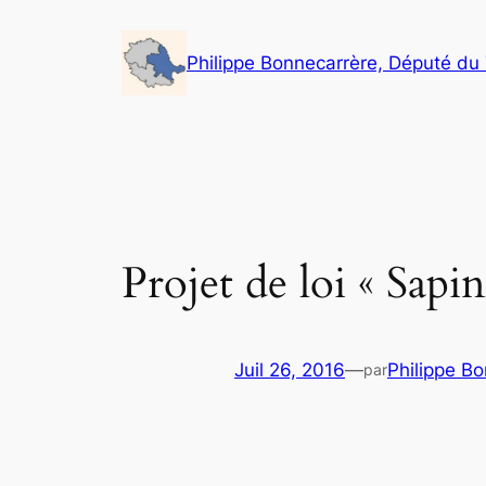
Aller
au
Philippe Bonnecarrère, Député du
contenu
Projet de loi « Sapin
Juil 26, 2016
—
Philippe B
par