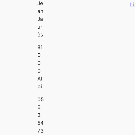
Je
L
an
Ja
ur
ès
81
0
0
0
Al
bi
05
6
3
54
73