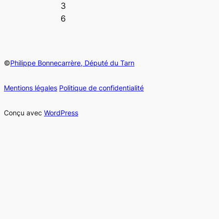
3
6
©
Philippe Bonnecarrère, Député du Tarn
Mentions légales
Politique de confidentialité
Conçu avec
WordPress