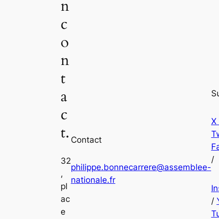
n
c
o
n
t
a
S
c
X
t.
Tw
Contact
F
/
32
philippe.bonnecarrere@assemblee-
,
nationale.fr
pl
I
ac
/
e
T