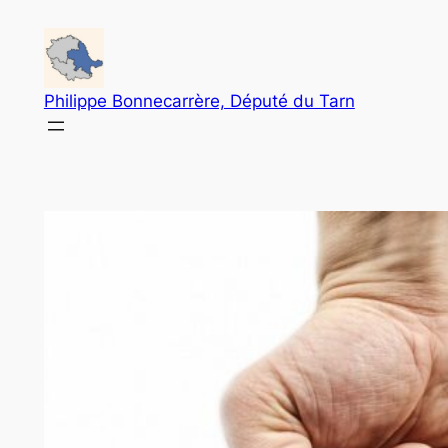
Aller
au
contenu
Philippe Bonnecarrère, Député du Tarn