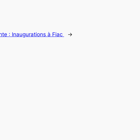
nte :
Inaugurations à Fiac
→