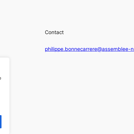
Contact
philippe.bonnecarrere@assemblee-na
e