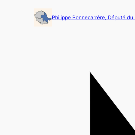
Aller
au
Philippe Bonnecarrère, Député du
contenu