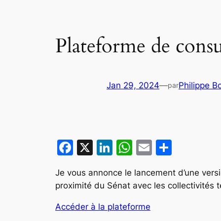
Plateforme de consu
Jan 29, 2024
—
Philippe B
par
Facebook
X
LinkedIn
WhatsApp
Email
Partag
Je vous annonce le lancement d’une versio
proximité du Sénat avec les collectivités t
Accéder à la plateforme