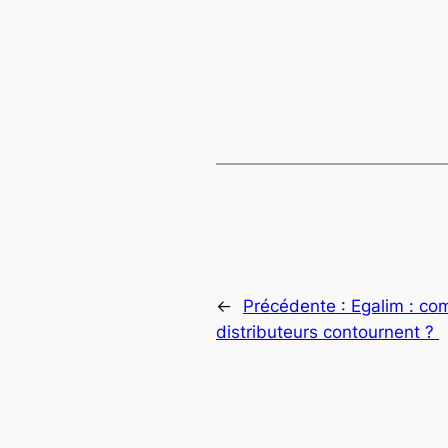
←
Précédente :
Egalim : co
distributeurs contournent ?