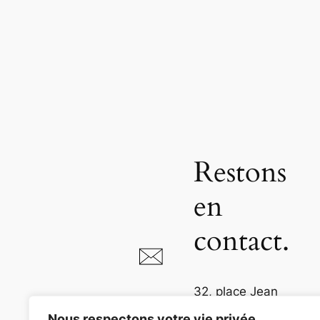
Restons
en
contact.
32, place Jean
Jaurès
Nous respectons votre vie privée.