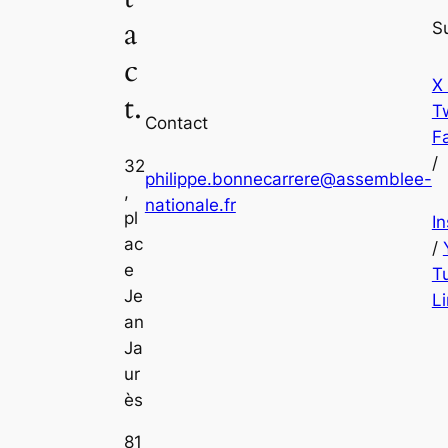
a
S
c
X
t.
Tw
Contact
F
/
32
philippe.bonnecarrere@assemblee-
,
nationale.fr
pl
I
ac
/
e
T
Je
L
an
Ja
ur
ès
81